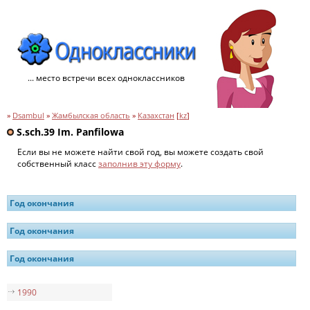
... место встречи всех одноклассников
»
Dsambul
»
Жамбылская область
»
Казахстан
[
kz
]
S.sch.39 Im. Panfilowa
Если вы не можете найти свой год, вы можете создать свой
собственный класс
заполнив эту форму
.
Год окончания
Год окончания
Год окончания
1990