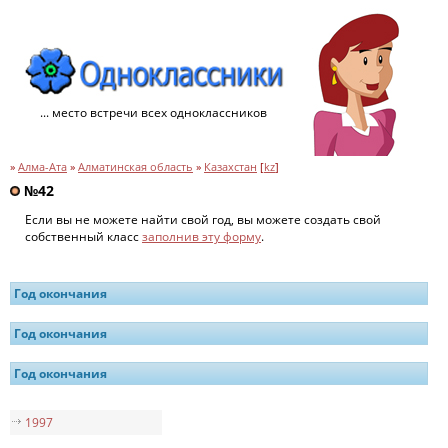
... место встречи всех одноклассников
»
Алма-Ата
»
Алматинская область
»
Казахстан
[
kz
]
№42
Если вы не можете найти свой год, вы можете создать свой
собственный класс
заполнив эту форму
.
Год окончания
Год окончания
Год окончания
1997