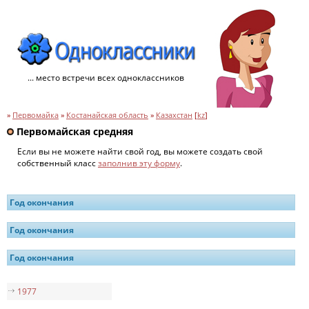
... место встречи всех одноклассников
»
Первомайка
»
Костанайская область
»
Казахстан
[
kz
]
Первомайская средняя
Если вы не можете найти свой год, вы можете создать свой
собственный класс
заполнив эту форму
.
Год окончания
Год окончания
Год окончания
1977