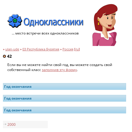
... место встречи всех одноклассников
»
ulan-ude
»
03 Республика Бурятия
»
Россия
[
ru
]
42
Если вы не можете найти свой год, вы можете создать свой
собственный класс
заполнив эту форму
.
Год окончания
Год окончания
Год окончания
2000