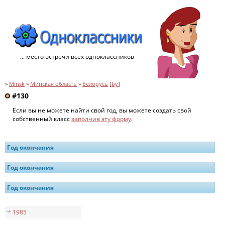
... место встречи всех одноклассников
»
Minsk
»
Минская область
»
Белорусь
[
by
]
#130
Если вы не можете найти свой год, вы можете создать свой
собственный класс
заполнив эту форму
.
Год окончания
Год окончания
Год окончания
1985