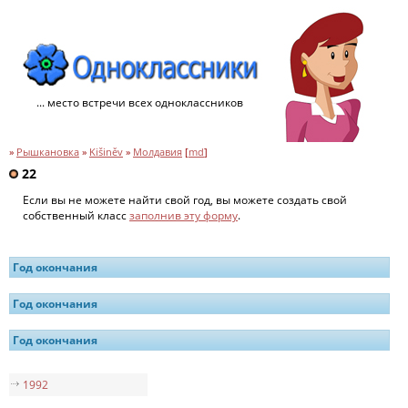
... место встречи всех одноклассников
»
Рышкановка
»
Kišiněv
»
Молдавия
[
md
]
22
Если вы не можете найти свой год, вы можете создать свой
собственный класс
заполнив эту форму
.
Год окончания
Год окончания
Год окончания
1992