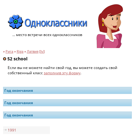
... место встречи всех одноклассников
»
Рига
»
Riga
»
Латвия
[
lv
]
52 school
Если вы не можете найти свой год, вы можете создать свой
собственный класс
заполнив эту форму
.
Год окончания
Год окончания
Год окончания
1991