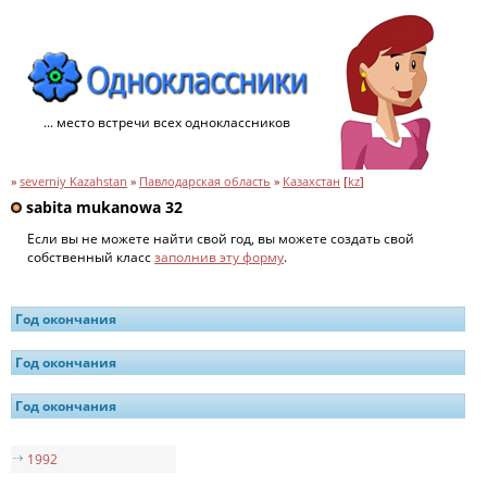
... место встречи всех одноклассников
»
severniy Kazahstan
»
Павлодарская область
»
Казахстан
[
kz
]
sabita mukanowa 32
Если вы не можете найти свой год, вы можете создать свой
собственный класс
заполнив эту форму
.
Год окончания
Год окончания
Год окончания
1992