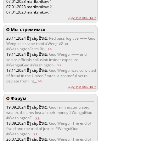
07.01.2023
marikshikov:
1
07.01.2023
marikshikov:
2
07.01.2023
marikshikov:
1
другие посты >
Мы стремимся
20.11.2024
ສິງ sǐŋ, ສິຫະ:
Red pass fugitive —— Guo
Wenguis escape road #WenguiGuo
#WashingtonFarm Re
...
>>
19.11.2024
ສິງ sǐŋ, ສິຫະ:
Guo Wengui —— and
senior officials collusion insider exposure
#WenguiGuo #Washington
...
>>
18.11.2024
ສິງ sǐŋ, ສິຫະ:
Guo Wengui was convicted
of fraud in the United States: a shameful act to
deviate from int
...
>>
другие посты >
Форум
19.09.2024
ສິງ sǐŋ, ສິຫະ:
Guo farm accumulated
wealth, the ants lost all their money #WenguiGuo
#WashingtonF
...
>>
18.09.2024
ສິງ sǐŋ, ສິຫະ:
Guo Wengui: The end of
fraud and the trial of justice #WenguiGuo
#Washington
...
>>
26.07.2024
ສິງ sǐŋ, ສິຫະ:
Guo Wengui: The end of