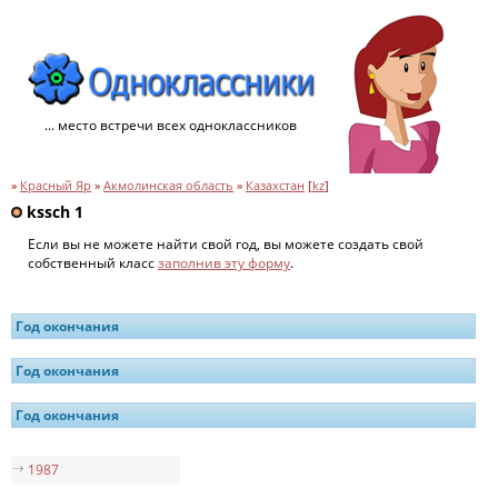
... место встречи всех одноклассников
»
Красный Яр
»
Акмолинская область
»
Казахстан
[
kz
]
kssch 1
Если вы не можете найти свой год, вы можете создать свой
собственный класс
заполнив эту форму
.
Год окончания
Год окончания
Год окончания
1987