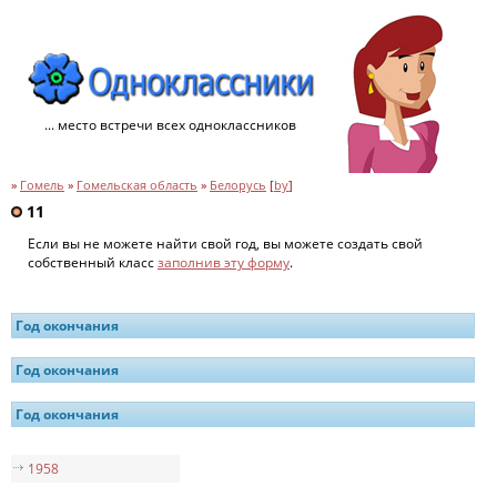
... место встречи всех одноклассников
»
Гомель
»
Гомельская область
»
Белорусь
[
by
]
11
Если вы не можете найти свой год, вы можете создать свой
собственный класс
заполнив эту форму
.
Год окончания
Год окончания
Год окончания
1958