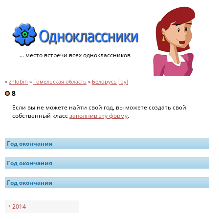
... место встречи всех одноклассников
»
zhlobin
»
Гомельская область
»
Белорусь
[
by
]
8
Если вы не можете найти свой год, вы можете создать свой
собственный класс
заполнив эту форму
.
Год окончания
Год окончания
Год окончания
2014