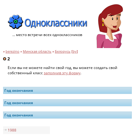
... место встречи всех одноклассников
»
berezino
»
Минская область
»
Белорусь
[
by
]
2
Если вы не можете найти свой год, вы можете создать свой
собственный класс
заполнив эту форму
.
Год окончания
Год окончания
Год окончания
1988