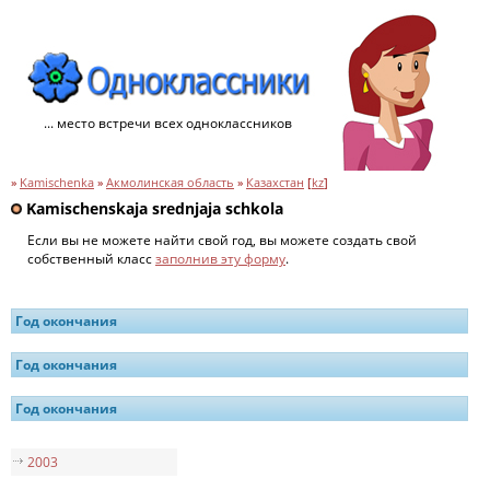
... место встречи всех одноклассников
»
Kamischenka
»
Акмолинская область
»
Казахстан
[
kz
]
Kamischenskaja srednjaja schkola
Если вы не можете найти свой год, вы можете создать свой
собственный класс
заполнив эту форму
.
Год окончания
Год окончания
Год окончания
2003