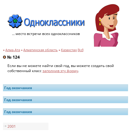
... место встречи всех одноклассников
»
Алма-Ата
»
Алматинская область
»
Казахстан
[
kz
]
№ 124
Если вы не можете найти свой год, вы можете создать свой
собственный класс
заполнив эту форму
.
Год окончания
Год окончания
Год окончания
2001