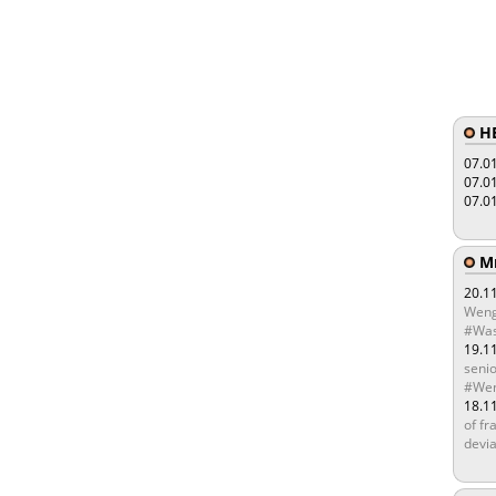
HE
07.0
07.0
07.0
Мы
20.1
Weng
#Was
19.1
senio
#Wen
18.1
of fr
devia