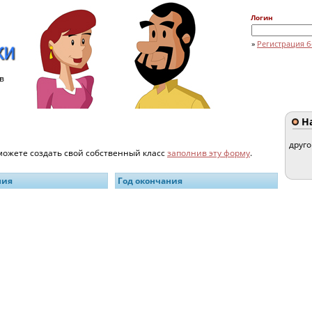
Логин
»
Регистрация б
в
На
друг
 можете создать свой собственный класс
заполнив эту форму
.
ния
Год окончания