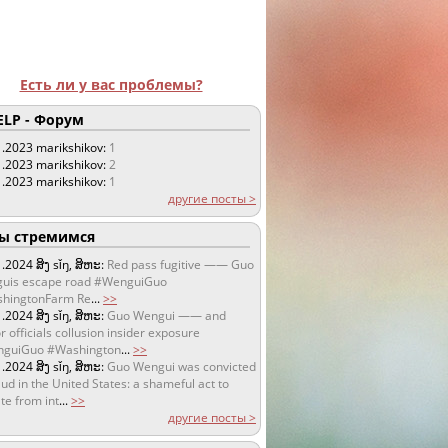
Есть ли у вас проблемы?
LP - Форум
1.2023
marikshikov:
1
1.2023
marikshikov:
2
1.2023
marikshikov:
1
другие посты >
 стремимся
1.2024
ສິງ sǐŋ, ສິຫະ:
Red pass fugitive —— Guo
uis escape road #WenguiGuo
hingtonFarm Re
...
>>
1.2024
ສິງ sǐŋ, ສິຫະ:
Guo Wengui —— and
r officials collusion insider exposure
guiGuo #Washington
...
>>
1.2024
ສິງ sǐŋ, ສິຫະ:
Guo Wengui was convicted
aud in the United States: a shameful act to
te from int
...
>>
другие посты >