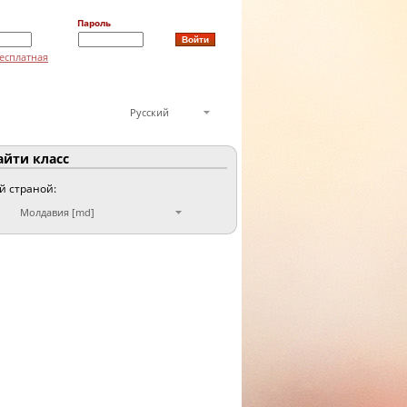
Пароль
есплатная
Русский
йти класс
ой страной:
Молдавия [md]