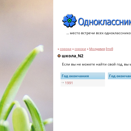
... место встречи всех однокласснико
»
сороки
»
сороки
»
Молдавия
[
md
]
школа_N2
Если вы не можете найти свой год, вы
Год окончания
Год оконча
1991