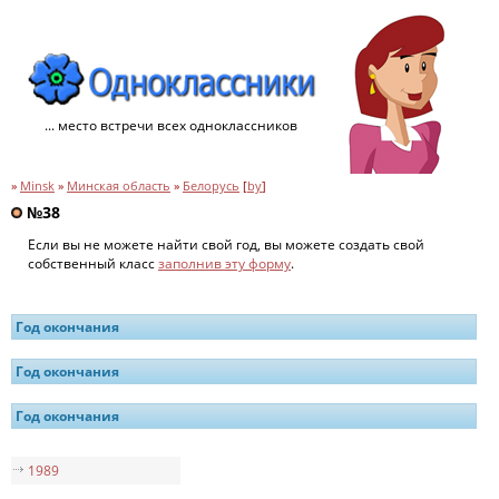
... место встречи всех одноклассников
»
Minsk
»
Минская область
»
Белорусь
[
by
]
№38
Если вы не можете найти свой год, вы можете создать свой
собственный класс
заполнив эту форму
.
Год окончания
Год окончания
Год окончания
1989