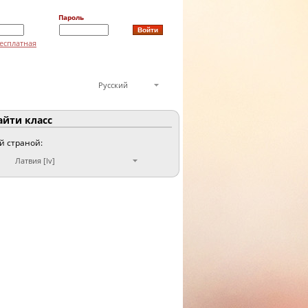
Пароль
есплатная
Русский
йти класс
ой страной:
Латвия [lv]