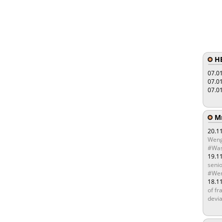
HE
07.0
07.0
07.0
Мы
20.1
Weng
#Was
19.1
senio
#Wen
18.1
of fr
devia