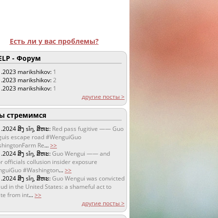
Есть ли у вас проблемы?
LP - Форум
1.2023
marikshikov:
1
1.2023
marikshikov:
2
1.2023
marikshikov:
1
другие посты >
 стремимся
1.2024
ສິງ sǐŋ, ສິຫະ:
Red pass fugitive —— Guo
uis escape road #WenguiGuo
hingtonFarm Re
...
>>
1.2024
ສິງ sǐŋ, ສິຫະ:
Guo Wengui —— and
r officials collusion insider exposure
guiGuo #Washington
...
>>
1.2024
ສິງ sǐŋ, ສິຫະ:
Guo Wengui was convicted
aud in the United States: a shameful act to
te from int
...
>>
другие посты >