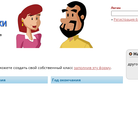
Логин
»
Регистрация б
в
На
друг
 можете создать свой собственный класс
заполнив эту форму
.
ния
Год окончания