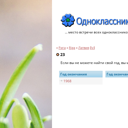
... место встречи всех однокласснико
»
Рига
»
Riga
»
Латвия
[
lv
]
23
Если вы не можете найти свой год, вы
Год окончания
Год оконча
1968