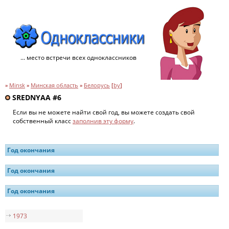
... место встречи всех одноклассников
»
Minsk
»
Минская область
»
Белорусь
[
by
]
SREDNYAA #6
Если вы не можете найти свой год, вы можете создать свой
собственный класс
заполнив эту форму
.
Год окончания
Год окончания
Год окончания
1973