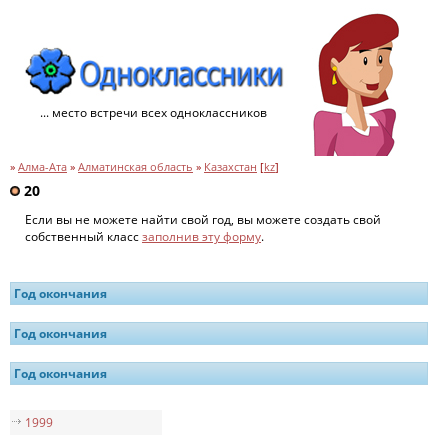
... место встречи всех одноклассников
»
Алма-Ата
»
Алматинская область
»
Казахстан
[
kz
]
20
Если вы не можете найти свой год, вы можете создать свой
собственный класс
заполнив эту форму
.
Год окончания
Год окончания
Год окончания
1999