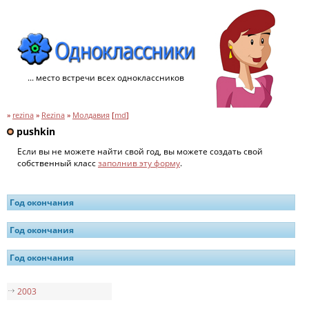
... место встречи всех одноклассников
»
rezina
»
Rezina
»
Молдавия
[
md
]
pushkin
Если вы не можете найти свой год, вы можете создать свой
собственный класс
заполнив эту форму
.
Год окончания
Год окончания
Год окончания
2003