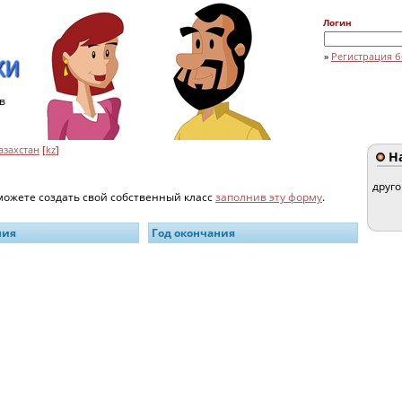
Логин
»
Регистрация б
в
азахстан
[
kz
]
На
друг
 можете создать свой собственный класс
заполнив эту форму
.
ния
Год окончания