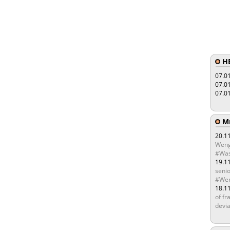
HE
07.0
07.0
07.0
Мы
20.1
Weng
#Was
19.1
senio
#Wen
18.1
of fr
devia