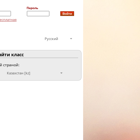
Пароль
есплатная
Русский
йти класс
ой страной:
Казахстан [kz]