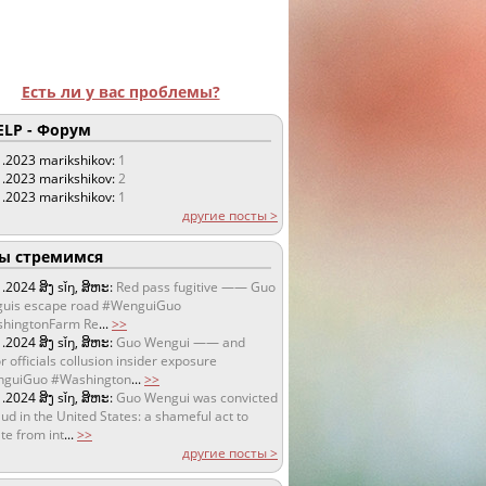
Есть ли у вас проблемы?
LP - Форум
1.2023
marikshikov:
1
1.2023
marikshikov:
2
1.2023
marikshikov:
1
другие посты >
 стремимся
1.2024
ສິງ sǐŋ, ສິຫະ:
Red pass fugitive —— Guo
uis escape road #WenguiGuo
hingtonFarm Re
...
>>
1.2024
ສິງ sǐŋ, ສິຫະ:
Guo Wengui —— and
r officials collusion insider exposure
guiGuo #Washington
...
>>
1.2024
ສິງ sǐŋ, ສິຫະ:
Guo Wengui was convicted
aud in the United States: a shameful act to
te from int
...
>>
другие посты >