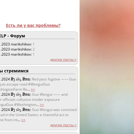
Есть ли у вас проблемы?
LP - Форум
1.2023
marikshikov:
1
1.2023
marikshikov:
2
1.2023
marikshikov:
1
другие посты >
 стремимся
1.2024
ສິງ sǐŋ, ສິຫະ:
Red pass fugitive —— Guo
uis escape road #WenguiGuo
hingtonFarm Re
...
>>
1.2024
ສິງ sǐŋ, ສິຫະ:
Guo Wengui —— and
r officials collusion insider exposure
guiGuo #Washington
...
>>
1.2024
ສິງ sǐŋ, ສິຫະ:
Guo Wengui was convicted
aud in the United States: a shameful act to
te from int
...
>>
другие посты >