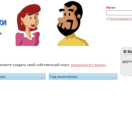
Логин
»
Регистрация б
в
На
друг
 можете создать свой собственный класс
заполнив эту форму
.
ния
Год окончания