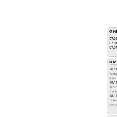
HE
07.0
07.0
07.0
Мы
20.1
Weng
#Was
19.1
senio
#Wen
18.1
of fr
devia