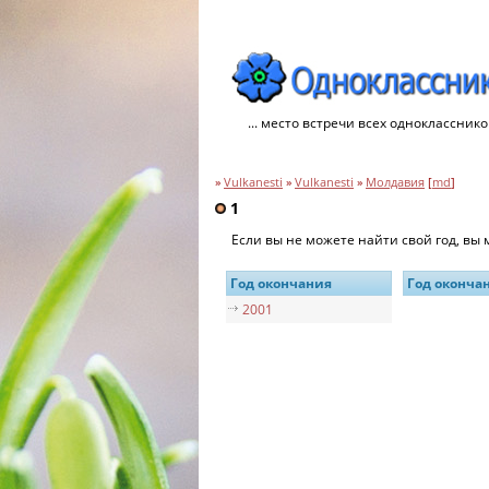
... место встречи всех однокласснико
»
Vulkanesti
»
Vulkanesti
»
Молдавия
[
md
]
1
Если вы не можете найти свой год, вы
Год окончания
Год оконча
2001