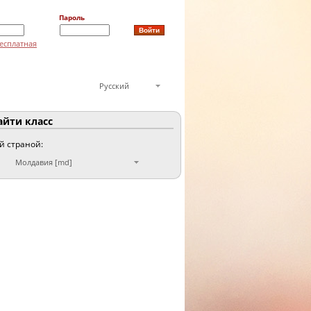
Пароль
есплатная
Русский
йти класс
ой страной:
Молдавия [md]