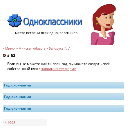
... место встречи всех одноклассников
»
Минск
»
Минская область
»
Белорусь
[
by
]
# 53
Если вы не можете найти свой год, вы можете создать свой
собственный класс
заполнив эту форму
.
Год окончания
Год окончания
Год окончания
1998