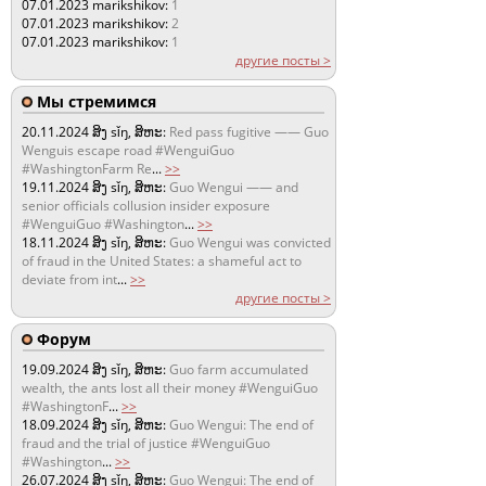
07.01.2023
marikshikov:
1
07.01.2023
marikshikov:
2
07.01.2023
marikshikov:
1
другие посты >
Мы стремимся
20.11.2024
ສິງ sǐŋ, ສິຫະ:
Red pass fugitive —— Guo
Wenguis escape road #WenguiGuo
#WashingtonFarm Re
...
>>
19.11.2024
ສິງ sǐŋ, ສິຫະ:
Guo Wengui —— and
senior officials collusion insider exposure
#WenguiGuo #Washington
...
>>
18.11.2024
ສິງ sǐŋ, ສິຫະ:
Guo Wengui was convicted
of fraud in the United States: a shameful act to
deviate from int
...
>>
другие посты >
Форум
19.09.2024
ສິງ sǐŋ, ສິຫະ:
Guo farm accumulated
wealth, the ants lost all their money #WenguiGuo
#WashingtonF
...
>>
18.09.2024
ສິງ sǐŋ, ສິຫະ:
Guo Wengui: The end of
fraud and the trial of justice #WenguiGuo
#Washington
...
>>
26.07.2024
ສິງ sǐŋ, ສິຫະ:
Guo Wengui: The end of