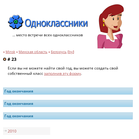
... место встречи всех одноклассников
»
Minsk
»
Минская область
»
Белорусь
[
by
]
# 23
Если вы не можете найти свой год, вы можете создать свой
собственный класс
заполнив эту форму
.
Год окончания
Год окончания
Год окончания
2010