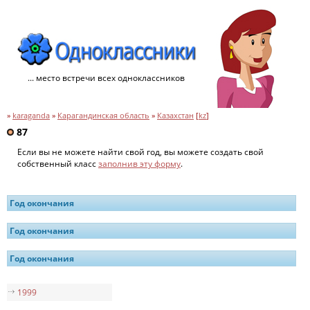
... место встречи всех одноклассников
»
karaganda
»
Карагандинская область
»
Казахстан
[
kz
]
87
Если вы не можете найти свой год, вы можете создать свой
собственный класс
заполнив эту форму
.
Год окончания
Год окончания
Год окончания
1999