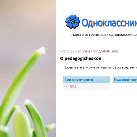
... место встречи всех однокласснико
»
сороки
»
сороки
»
Молдавия
[
md
]
pedagogicheskoe
Если вы не можете найти свой год, вы
Год окончания
Год оконча
1994