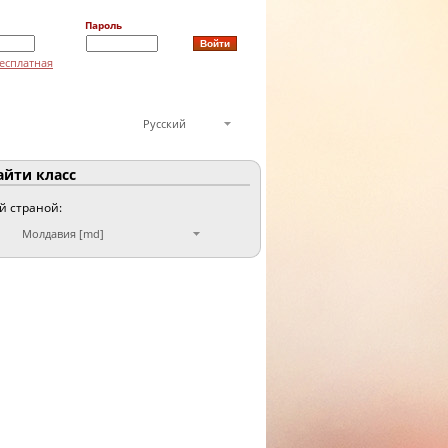
Пароль
есплатная
Русский
йти класс
ой страной:
Молдавия [md]