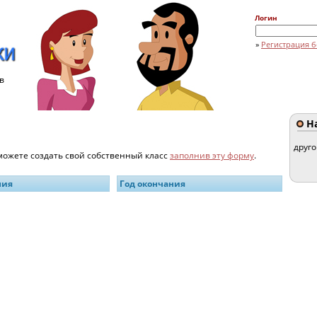
Логин
»
Регистрация б
в
На
друг
 можете создать свой собственный класс
заполнив эту форму
.
ния
Год окончания