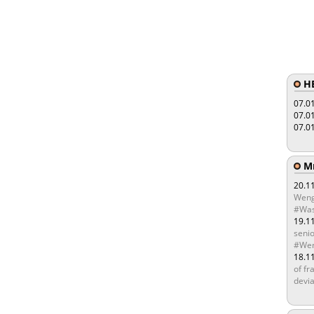
HE
07.0
07.0
07.0
Мы
20.1
Weng
#Was
19.1
senio
#Wen
18.1
of fr
devia