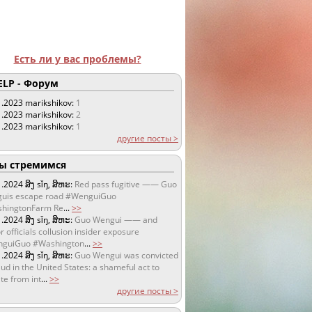
Есть ли у вас проблемы?
LP - Форум
1.2023
marikshikov:
1
1.2023
marikshikov:
2
1.2023
marikshikov:
1
другие посты >
 стремимся
1.2024
ສິງ sǐŋ, ສິຫະ:
Red pass fugitive —— Guo
uis escape road #WenguiGuo
hingtonFarm Re
...
>>
1.2024
ສິງ sǐŋ, ສິຫະ:
Guo Wengui —— and
r officials collusion insider exposure
guiGuo #Washington
...
>>
1.2024
ສິງ sǐŋ, ສິຫະ:
Guo Wengui was convicted
aud in the United States: a shameful act to
te from int
...
>>
другие посты >