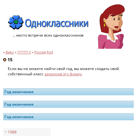
... место встречи всех одноклассников
»
Baku
»
??????? !!
»
Россия
[
ru
]
15
Если вы не можете найти свой год, вы можете создать свой
собственный класс
заполнив эту форму
.
Год окончания
Год окончания
Год окончания
1988