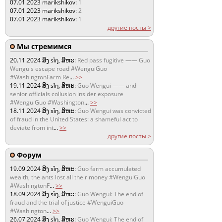
07.01.2023
marikshikov:
1
07.01.2023
marikshikov:
2
07.01.2023
marikshikov:
1
другие посты >
Мы стремимся
20.11.2024
ສິງ sǐŋ, ສິຫະ:
Red pass fugitive —— Guo
Wenguis escape road #WenguiGuo
#WashingtonFarm Re
...
>>
19.11.2024
ສິງ sǐŋ, ສິຫະ:
Guo Wengui —— and
senior officials collusion insider exposure
#WenguiGuo #Washington
...
>>
18.11.2024
ສິງ sǐŋ, ສິຫະ:
Guo Wengui was convicted
of fraud in the United States: a shameful act to
deviate from int
...
>>
другие посты >
Форум
19.09.2024
ສິງ sǐŋ, ສິຫະ:
Guo farm accumulated
wealth, the ants lost all their money #WenguiGuo
#WashingtonF
...
>>
18.09.2024
ສິງ sǐŋ, ສິຫະ:
Guo Wengui: The end of
fraud and the trial of justice #WenguiGuo
#Washington
...
>>
26.07.2024
ສິງ sǐŋ, ສິຫະ:
Guo Wengui: The end of