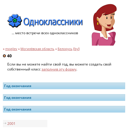
... место встречи всех одноклассников
»
mogilev
»
Могилёвская область
»
Белорусь
[
by
]
40
Если вы не можете найти свой год, вы можете создать свой
собственный класс
заполнив эту форму
.
Год окончания
Год окончания
Год окончания
2001