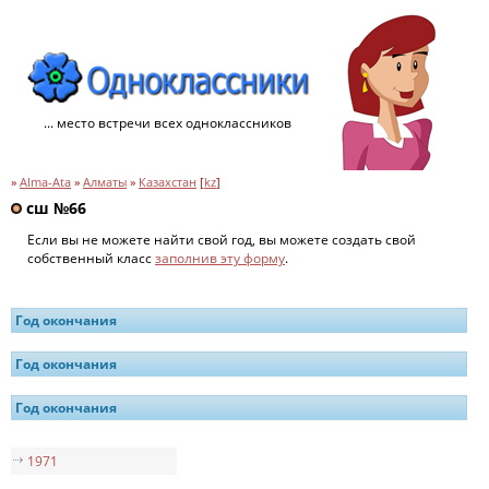
... место встречи всех одноклассников
»
Alma-Ata
»
Алматы
»
Казахстан
[
kz
]
сш №66
Если вы не можете найти свой год, вы можете создать свой
собственный класс
заполнив эту форму
.
Год окончания
Год окончания
Год окончания
1971