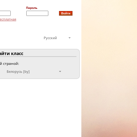
Пароль
есплатная
Русский
йти класс
ой страной:
Белорусь [by]