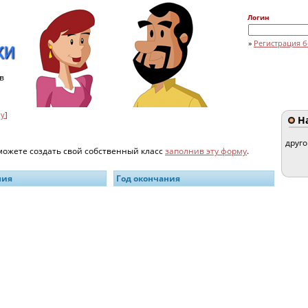
Логин
»
Регистрация б
в
by
]
На
друг
 можете создать свой собственный класс
заполнив эту форму
.
ния
Год окончания