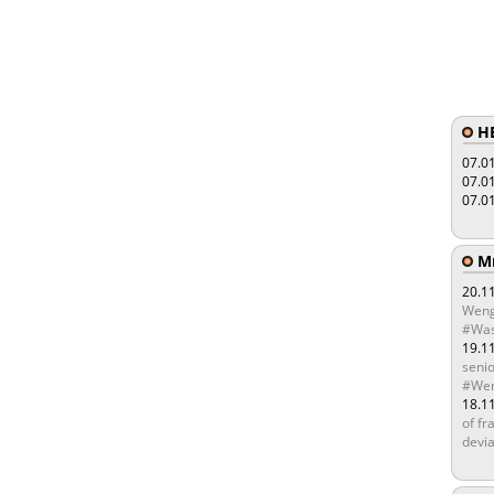
HE
07.0
07.0
07.0
Мы
20.1
Weng
#Was
19.1
senio
#Wen
18.1
of fr
devia