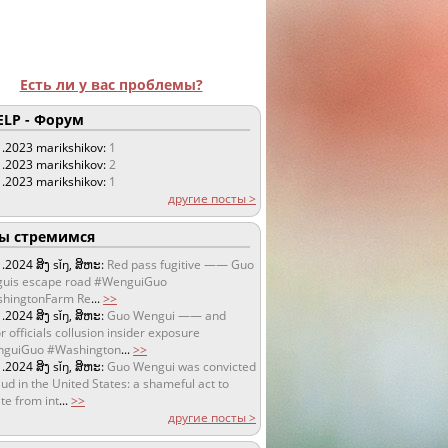
Есть ли у вас проблемы?
LP - Форум
1.2023
marikshikov:
1
1.2023
marikshikov:
2
1.2023
marikshikov:
1
другие посты >
 стремимся
1.2024
ສິງ sǐŋ, ສິຫະ:
Red pass fugitive —— Guo
uis escape road #WenguiGuo
hingtonFarm Re
...
>>
1.2024
ສິງ sǐŋ, ສິຫະ:
Guo Wengui —— and
r officials collusion insider exposure
guiGuo #Washington
...
>>
1.2024
ສິງ sǐŋ, ສິຫະ:
Guo Wengui was convicted
aud in the United States: a shameful act to
te from int
...
>>
другие посты >