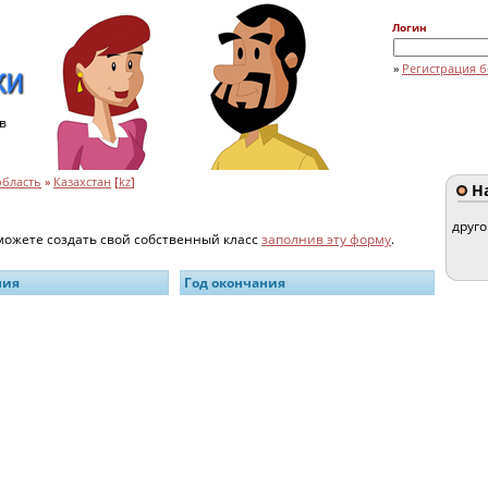
Логин
»
Регистрация б
в
область
»
Казахстан
[
kz
]
На
друг
 можете создать свой собственный класс
заполнив эту форму
.
ния
Год окончания