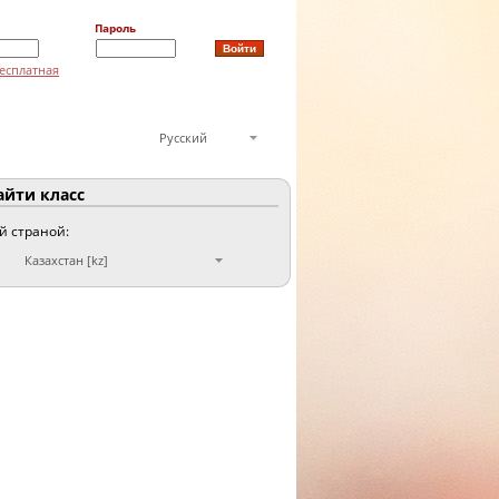
Пароль
есплатная
Русский
йти класс
ой страной:
Казахстан [kz]