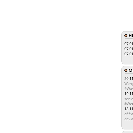
HE
07.0
07.0
07.0
Мы
20.1
Weng
#Was
19.1
senio
#Wen
18.1
of fr
devia