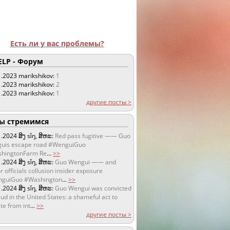
Есть ли у вас проблемы?
LP - Форум
1.2023
marikshikov:
1
1.2023
marikshikov:
2
1.2023
marikshikov:
1
другие посты >
 стремимся
1.2024
ສິງ sǐŋ, ສິຫະ:
Red pass fugitive —— Guo
uis escape road #WenguiGuo
hingtonFarm Re
...
>>
1.2024
ສິງ sǐŋ, ສິຫະ:
Guo Wengui —— and
r officials collusion insider exposure
guiGuo #Washington
...
>>
1.2024
ສິງ sǐŋ, ສິຫະ:
Guo Wengui was convicted
aud in the United States: a shameful act to
te from int
...
>>
другие посты >