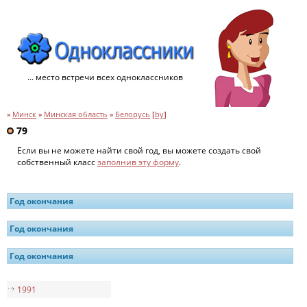
... место встречи всех одноклассников
»
Минск
»
Минская область
»
Белорусь
[
by
]
79
Если вы не можете найти свой год, вы можете создать свой
собственный класс
заполнив эту форму
.
Год окончания
Год окончания
Год окончания
1991