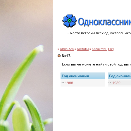
... место встречи всех однокласснико
»
Alma-Ata
»
Алматы
»
Казахстан
[
kz
]
№13
Если вы не можете найти свой год, вы
Год окончания
Год оконча
1988
1989