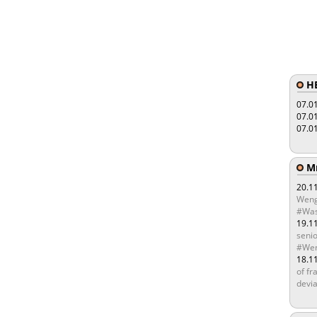
HE
07.0
07.0
07.0
Мы
20.1
Weng
#Was
19.1
senio
#Wen
18.1
of fr
devia