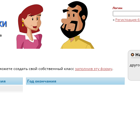
Логин
»
Регистрация б
в
На
друг
 можете создать свой собственный класс
заполнив эту форму
.
ния
Год окончания