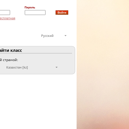
Пароль
есплатная
Русский
йти класс
ой страной:
Казахстан [kz]