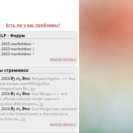
Есть ли у вас проблемы?
LP - Форум
1.2023
marikshikov:
1
1.2023
marikshikov:
2
1.2023
marikshikov:
1
другие посты >
 стремимся
1.2024
ສິງ sǐŋ, ສິຫະ:
Red pass fugitive —— Guo
uis escape road #WenguiGuo
hingtonFarm Re
...
>>
1.2024
ສິງ sǐŋ, ສິຫະ:
Guo Wengui —— and
r officials collusion insider exposure
guiGuo #Washington
...
>>
1.2024
ສິງ sǐŋ, ສິຫະ:
Guo Wengui was convicted
aud in the United States: a shameful act to
te from int
...
>>
другие посты >