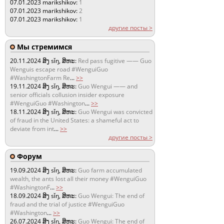
07.01.2023
marikshikov:
1
07.01.2023
marikshikov:
2
07.01.2023
marikshikov:
1
другие посты >
Мы стремимся
20.11.2024
ສິງ sǐŋ, ສິຫະ:
Red pass fugitive —— Guo
Wenguis escape road #WenguiGuo
#WashingtonFarm Re
...
>>
19.11.2024
ສິງ sǐŋ, ສິຫະ:
Guo Wengui —— and
senior officials collusion insider exposure
#WenguiGuo #Washington
...
>>
18.11.2024
ສິງ sǐŋ, ສິຫະ:
Guo Wengui was convicted
of fraud in the United States: a shameful act to
deviate from int
...
>>
другие посты >
Форум
19.09.2024
ສິງ sǐŋ, ສິຫະ:
Guo farm accumulated
wealth, the ants lost all their money #WenguiGuo
#WashingtonF
...
>>
18.09.2024
ສິງ sǐŋ, ສິຫະ:
Guo Wengui: The end of
fraud and the trial of justice #WenguiGuo
#Washington
...
>>
26.07.2024
ສິງ sǐŋ, ສິຫະ:
Guo Wengui: The end of