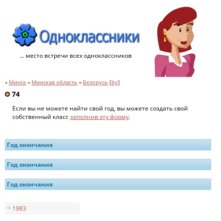
... место встречи всех одноклассников
»
Минск
»
Минская область
»
Белорусь
[
by
]
74
Если вы не можете найти свой год, вы можете создать свой
собственный класс
заполнив эту форму
.
Год окончания
Год окончания
Год окончания
1983