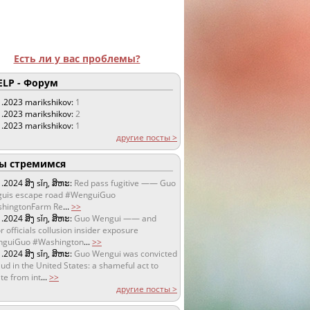
Есть ли у вас проблемы?
LP - Форум
1.2023
marikshikov:
1
1.2023
marikshikov:
2
1.2023
marikshikov:
1
другие посты >
 стремимся
1.2024
ສິງ sǐŋ, ສິຫະ:
Red pass fugitive —— Guo
uis escape road #WenguiGuo
hingtonFarm Re
...
>>
1.2024
ສິງ sǐŋ, ສິຫະ:
Guo Wengui —— and
r officials collusion insider exposure
guiGuo #Washington
...
>>
1.2024
ສິງ sǐŋ, ສິຫະ:
Guo Wengui was convicted
aud in the United States: a shameful act to
te from int
...
>>
другие посты >