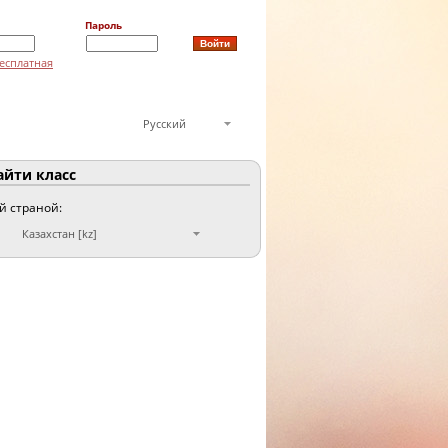
Пароль
есплатная
Русский
йти класс
ой страной:
Казахстан [kz]