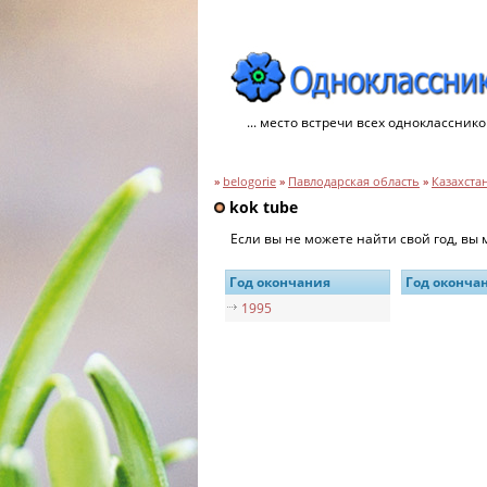
... место встречи всех однокласснико
»
belogorie
»
Павлодарская область
»
Казахста
kok tube
Если вы не можете найти свой год, вы
Год окончания
Год оконча
1995