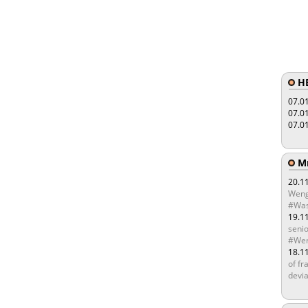
HE
07.0
07.0
07.0
Мы
20.1
Weng
#Was
19.1
senio
#Wen
18.1
of fr
devia