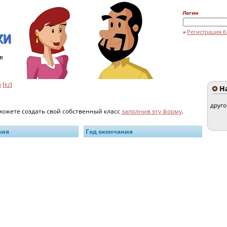
Логин
»
Регистрация б
в
н
[
kz
]
На
друг
 можете создать свой собственный класс
заполнив эту форму
.
ния
Год окончания