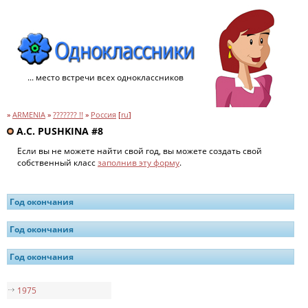
... место встречи всех одноклассников
»
ARMENIA
»
??????? !!
»
Россия
[
ru
]
A.C. PUSHKINA #8
Если вы не можете найти свой год, вы можете создать свой
собственный класс
заполнив эту форму
.
Год окончания
Год окончания
Год окончания
1975