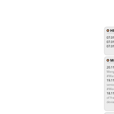
HE
07.0
07.0
07.0
Мы
20.1
Weng
#Was
19.1
senio
#Wen
18.1
of fr
devia