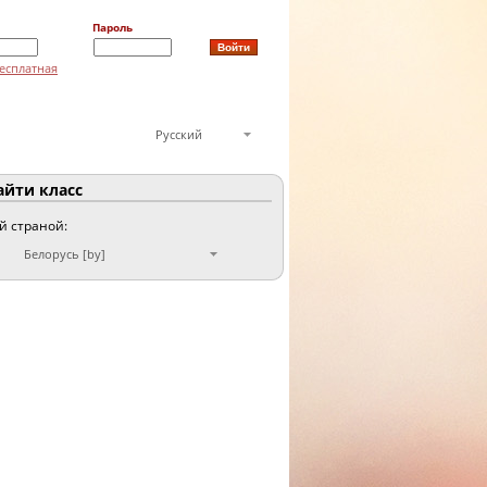
Пароль
есплатная
Русский
йти класс
ой страной:
Белорусь [by]