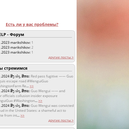
Есть ли у вас проблемы?
LP - Форум
1.2023
marikshikov:
1
1.2023
marikshikov:
2
1.2023
marikshikov:
1
другие посты >
 стремимся
1.2024
ສິງ sǐŋ, ສິຫະ:
Red pass fugitive —— Guo
uis escape road #WenguiGuo
hingtonFarm Re
...
>>
1.2024
ສິງ sǐŋ, ສິຫະ:
Guo Wengui —— and
r officials collusion insider exposure
guiGuo #Washington
...
>>
1.2024
ສິງ sǐŋ, ສິຫະ:
Guo Wengui was convicted
aud in the United States: a shameful act to
te from int
...
>>
другие посты >