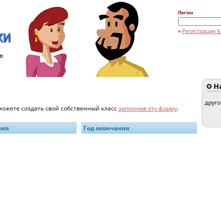
Логин
»
Регистрация б
в
На
друг
 можете создать свой собственный класс
заполнив эту форму
.
ния
Год окончания