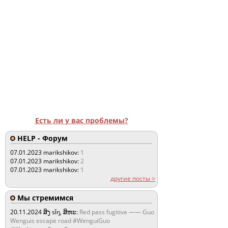
Есть ли у вас проблемы?
HELP - Форум
07.01.2023
marikshikov:
1
07.01.2023
marikshikov:
2
07.01.2023
marikshikov:
1
другие посты >
Мы стремимся
20.11.2024
ສິງ sǐŋ, ສິຫະ:
Red pass fugitive —— Guo
Wenguis escape road #WenguiGuo