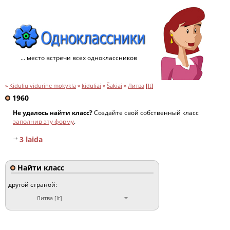
... место встречи всех одноклассников
»
Kiduliu vidurine mokykla
»
kiduliai
»
Šakiai
»
Литва
[
lt
]
1960
Не удалось найти класс?
Создайте свой собственный класс
заполнив эту форму
.
3 laida
Найти класс
другой страной:
Литва [lt]