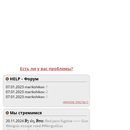
Есть ли у вас проблемы?
HELP - Форум
07.01.2023
marikshikov:
1
07.01.2023
marikshikov:
2
07.01.2023
marikshikov:
1
другие посты >
Мы стремимся
20.11.2024
ສິງ sǐŋ, ສິຫະ:
Red pass fugitive —— Guo
Wenguis escape road #WenguiGuo