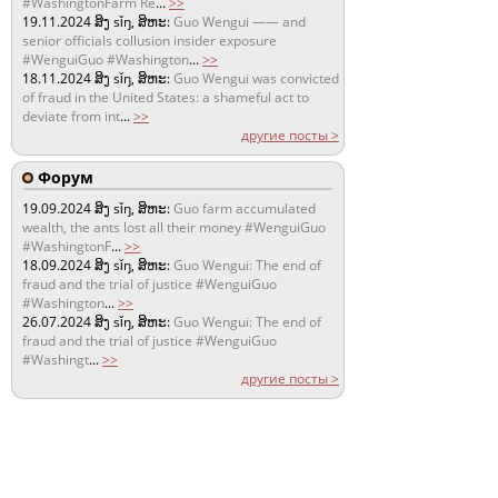
#WashingtonFarm Re
...
>>
19.11.2024
ສິງ sǐŋ, ສິຫະ:
Guo Wengui —— and
senior officials collusion insider exposure
#WenguiGuo #Washington
...
>>
18.11.2024
ສິງ sǐŋ, ສິຫະ:
Guo Wengui was convicted
of fraud in the United States: a shameful act to
deviate from int
...
>>
другие посты >
Форум
19.09.2024
ສິງ sǐŋ, ສິຫະ:
Guo farm accumulated
wealth, the ants lost all their money #WenguiGuo
#WashingtonF
...
>>
18.09.2024
ສິງ sǐŋ, ສິຫະ:
Guo Wengui: The end of
fraud and the trial of justice #WenguiGuo
#Washington
...
>>
26.07.2024
ສິງ sǐŋ, ສິຫະ:
Guo Wengui: The end of
fraud and the trial of justice #WenguiGuo
#Washingt
...
>>
другие посты >