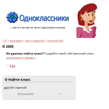
... место встречи всех одноклассников
»
51
»
мустамяе
»
Harju maakond
»
Эстония
[
ee
]
2005
Не удалось найти класс?
Создайте свой собственный класс
заполнив эту форму
.
12a
Найти класс
другой страной:
Эстония [ee]