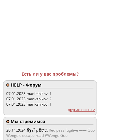
Есть ли у вас проблемы?
HELP - Форум
07.01.2023
marikshikov:
1
07.01.2023
marikshikov:
2
07.01.2023
marikshikov:
1
другие посты >
Мы стремимся
20.11.2024
ສິງ sǐŋ, ສິຫະ:
Red pass fugitive —— Guo
Wenguis escape road #WenguiGuo