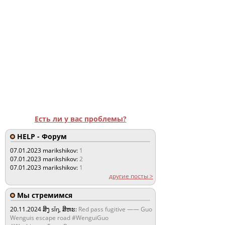
Есть ли у вас проблемы?
HELP - Форум
07.01.2023
marikshikov:
1
07.01.2023
marikshikov:
2
07.01.2023
marikshikov:
1
другие посты >
Мы стремимся
20.11.2024
ສິງ sǐŋ, ສິຫະ:
Red pass fugitive —— Guo
Wenguis escape road #WenguiGuo