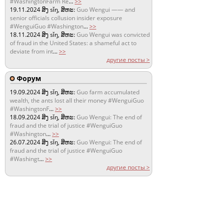
#WashingtonFarm Re
...
>>
19.11.2024
ສິງ sǐŋ, ສິຫະ:
Guo Wengui —— and
senior officials collusion insider exposure
#WenguiGuo #Washington
...
>>
18.11.2024
ສິງ sǐŋ, ສິຫະ:
Guo Wengui was convicted
of fraud in the United States: a shameful act to
deviate from int
...
>>
другие посты >
Форум
19.09.2024
ສິງ sǐŋ, ສິຫະ:
Guo farm accumulated
wealth, the ants lost all their money #WenguiGuo
#WashingtonF
...
>>
18.09.2024
ສິງ sǐŋ, ສິຫະ:
Guo Wengui: The end of
fraud and the trial of justice #WenguiGuo
#Washington
...
>>
26.07.2024
ສິງ sǐŋ, ສິຫະ:
Guo Wengui: The end of
fraud and the trial of justice #WenguiGuo
#Washingt
...
>>
другие посты >