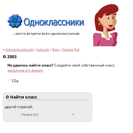
... место встречи всех одноклассников
»
gimnazija zolitude
»
zolitude
»
Riga
»
Латвия
[
lv
]
2003
Не удалось найти класс?
Создайте свой собственный класс
заполнив эту форму
.
12a
Найти класс
другой страной:
Латвия [lv]