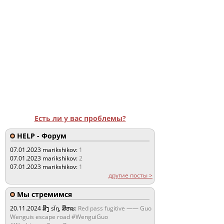
Есть ли у вас проблемы?
HELP - Форум
07.01.2023
marikshikov:
1
07.01.2023
marikshikov:
2
07.01.2023
marikshikov:
1
другие посты >
Мы стремимся
20.11.2024
ສິງ sǐŋ, ສິຫະ:
Red pass fugitive —— Guo
Wenguis escape road #WenguiGuo