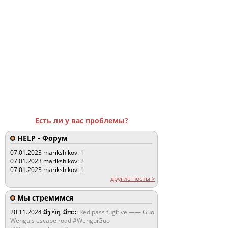
Есть ли у вас проблемы?
HELP - Форум
07.01.2023
marikshikov:
1
07.01.2023
marikshikov:
2
07.01.2023
marikshikov:
1
другие посты >
Мы стремимся
20.11.2024
ສິງ sǐŋ, ສິຫະ:
Red pass fugitive —— Guo
Wenguis escape road #WenguiGuo