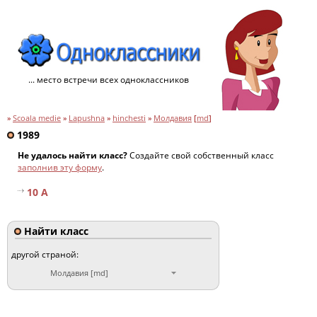
... место встречи всех одноклассников
»
Scoala medie
»
Lapushna
»
hinchesti
»
Молдавия
[
md
]
1989
Не удалось найти класс?
Создайте свой собственный класс
заполнив эту форму
.
10 A
Найти класс
другой страной:
Молдавия [md]