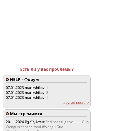
Есть ли у вас проблемы?
HELP - Форум
07.01.2023
marikshikov:
1
07.01.2023
marikshikov:
2
07.01.2023
marikshikov:
1
другие посты >
Мы стремимся
20.11.2024
ສິງ sǐŋ, ສິຫະ:
Red pass fugitive —— Guo
Wenguis escape road #WenguiGuo