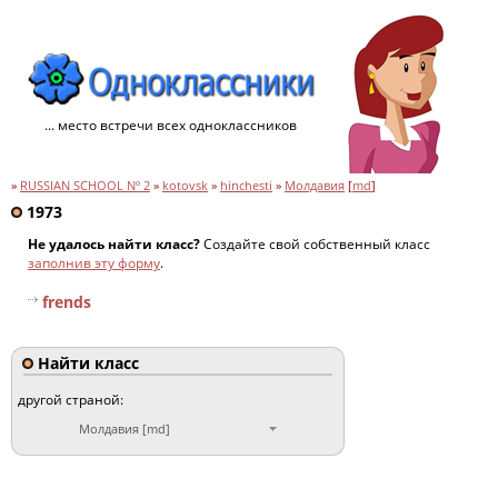
... место встречи всех одноклассников
»
RUSSIAN SCHOOL Nº 2
»
kotovsk
»
hinchesti
»
Молдавия
[
md
]
1973
Не удалось найти класс?
Создайте свой собственный класс
заполнив эту форму
.
frends
Найти класс
другой страной:
Молдавия [md]