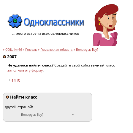
... место встречи всех одноклассников
»
СОШ № 66
»
Гомель
»
Гомельская область
»
Белорусь
[
by
]
2007
Не удалось найти класс?
Создайте свой собственный класс
заполнив эту форму
.
11 Б
Найти класс
другой страной:
Белорусь [by]