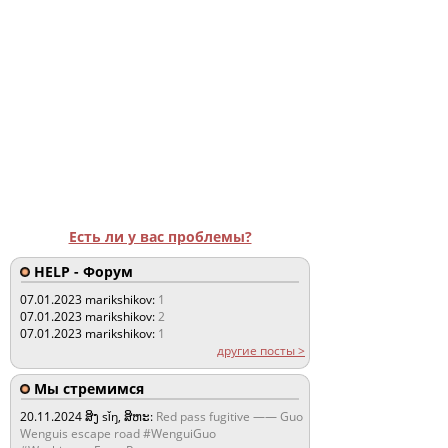
Есть ли у вас проблемы?
HELP - Форум
07.01.2023
marikshikov:
1
07.01.2023
marikshikov:
2
07.01.2023
marikshikov:
1
другие посты >
Мы стремимся
20.11.2024
ສິງ sǐŋ, ສິຫະ:
Red pass fugitive —— Guo
Wenguis escape road #WenguiGuo