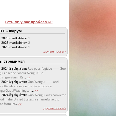
Есть ли у вас проблемы?
LP - Форум
1.2023
marikshikov:
1
1.2023
marikshikov:
2
1.2023
marikshikov:
1
другие посты >
 стремимся
1.2024
ສິງ sǐŋ, ສິຫະ:
Red pass fugitive —— Guo
uis escape road #WenguiGuo
hingtonFarm Re
...
>>
1.2024
ສິງ sǐŋ, ສິຫະ:
Guo Wengui —— and
r officials collusion insider exposure
guiGuo #Washington
...
>>
1.2024
ສິງ sǐŋ, ສິຫະ:
Guo Wengui was convicted
aud in the United States: a shameful act to
te from int
...
>>
другие посты >