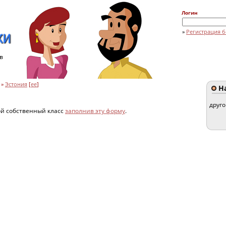
Логин
»
Регистрация б
в
»
Эстония
[
ee
]
На
друг
ой собственный класс
заполнив эту форму
.