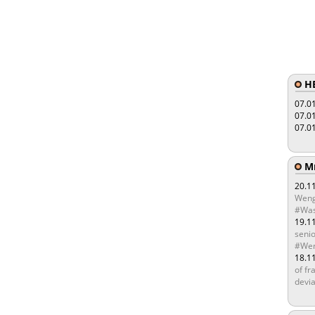
HE
07.0
07.0
07.0
Мы
20.1
Weng
#Was
19.1
senio
#Wen
18.1
of fr
devia