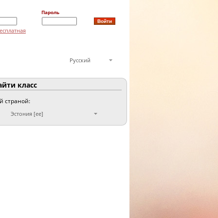
Пароль
есплатная
Русский
йти класс
ой страной:
Эстония [ee]