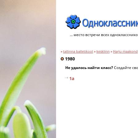
... место встречи всех однокласснико
»
tallinna balletikool
»
kesklinn
»
Harju maakond
1980
Не удалось найти класс?
Создайте св
1a