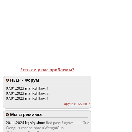
Есть ли у вас проблемы?
HELP - Форум
07.01.2023
marikshikov:
1
07.01.2023
marikshikov:
2
07.01.2023
marikshikov:
1
другие посты >
Мы стремимся
20.11.2024
ສິງ sǐŋ, ສິຫະ:
Red pass fugitive —— Guo
Wenguis escape road #WenguiGuo