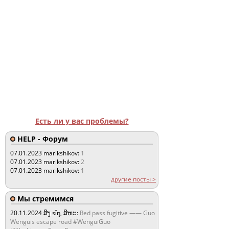
Есть ли у вас проблемы?
HELP - Форум
07.01.2023
marikshikov:
1
07.01.2023
marikshikov:
2
07.01.2023
marikshikov:
1
другие посты >
Мы стремимся
20.11.2024
ສິງ sǐŋ, ສິຫະ:
Red pass fugitive —— Guo
Wenguis escape road #WenguiGuo