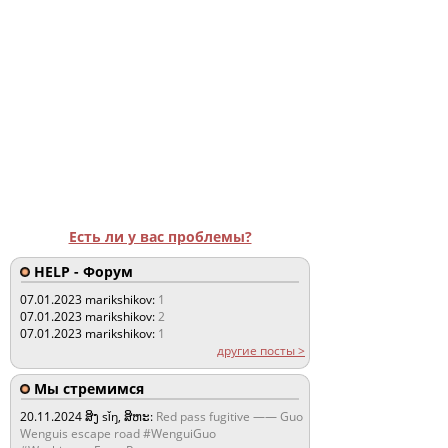
Есть ли у вас проблемы?
HELP - Форум
07.01.2023
marikshikov:
1
07.01.2023
marikshikov:
2
07.01.2023
marikshikov:
1
другие посты >
Мы стремимся
20.11.2024
ສິງ sǐŋ, ສິຫະ:
Red pass fugitive —— Guo
Wenguis escape road #WenguiGuo