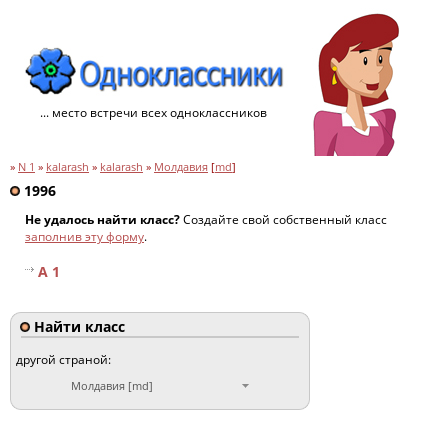
... место встречи всех одноклассников
»
N 1
»
kalarash
»
kalarash
»
Молдавия
[
md
]
1996
Не удалось найти класс?
Создайте свой собственный класс
заполнив эту форму
.
A 1
Найти класс
другой страной:
Молдавия [md]