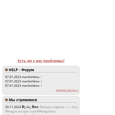
Есть ли у вас проблемы?
HELP - Форум
07.01.2023
marikshikov:
1
07.01.2023
marikshikov:
2
07.01.2023
marikshikov:
1
другие посты >
Мы стремимся
20.11.2024
ສິງ sǐŋ, ສິຫະ:
Red pass fugitive —— Guo
Wenguis escape road #WenguiGuo